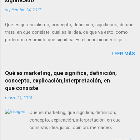
significado
septiembre 24, 2017
Que es gerencialismo, concepto, definición, significado, de qué
trata, en que consiste, cual es la idea, de que va esto, como
podemos resumir lo que significa. Es el principio ideológico que
subyace en el orden económico, social y político de las
LEER MÁS
sociedades industriales avanzadas. En dicho esquema, la
sociedad está integrada por organizaciones, empresas,
asociaciones y, en general, grupos, no por individuos.
Qué es marketing, que significa, definición,
concepto, explicación,interpretación, en
que consiste
marzo 21, 2018
Qué es marketing, que significa, definición,
concepto, explicación, interpretación, en que
consiste; idea, juicio, opinión; mercadeo;
mercadotecnia, diccionario de términos