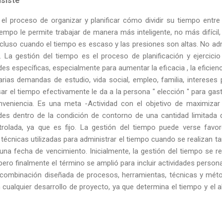
nsiste
 el proceso de organizar y planificar cómo dividir su tiempo entre 
iempo le permite trabajar de manera más inteligente, no más difíci
luso cuando el tiempo es escaso y las presiones son altas. No ad
. La gestión del tiempo es el proceso de planificación y ejercicio
es específicas, especialmente para aumentar la eficacia , la eficienci
rias demandas de estudio, vida social, empleo, familia, interese
Usar el tiempo efectivamente le da a la persona " elección " para gast
veniencia. Es una meta -Actividad con el objetivo de maximizar 
ades dentro de la condición de contorno de una cantidad limitada
olada, ya que es fijo. La gestión del tiempo puede verse favor
 técnicas utilizadas para administrar el tiempo cuando se realizan t
a fecha de vencimiento. Inicialmente, la gestión del tiempo se ref
pero finalmente el término se amplió para incluir actividades perso
 combinación diseñada de procesos, herramientas, técnicas y méto
cualquier desarrollo de proyecto, ya que determina el tiempo y el al