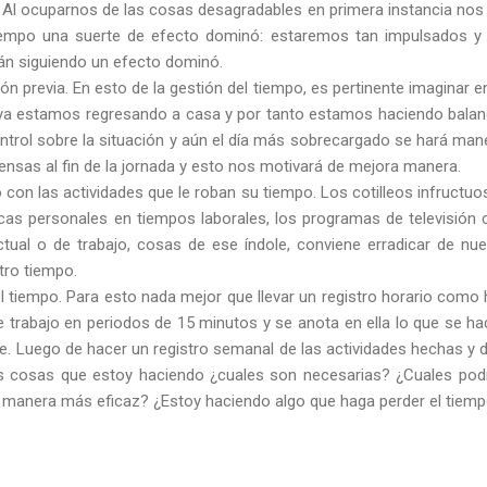
 Al ocuparnos de las cosas desagradables en primera instancia nos 
tiempo una suerte de efecto dominó: estaremos tan impulsados y
n siguiendo un efecto dominó.
ón previa. En esto de la gestión del tiempo, es pertinente imagina
e ya estamos regresando a casa y por tanto estamos haciendo balan
trol sobre la situación y aún el día más sobrecargado se hará ma
ensas al fin de la jornada y esto nos motivará de mejora manera.
 con las actividades que le roban su tiempo. Los cotilleos infructuos
icas personales en tiempos laborales, los programas de televisión
ctual o de trabajo, cosas de ese índole, conviene erradicar de nu
tro tiempo.
l tiempo. Para esto nada mejor que llevar un registro horario como
de trabajo en periodos de 15 minutos y se anota en ella lo que se 
e. Luego de hacer un registro semanal de las actividades hechas y d
as cosas que estoy haciendo ¿cuales son necesarias? ¿Cuales pod
 manera más eficaz? ¿Estoy haciendo algo que haga perder el tiem